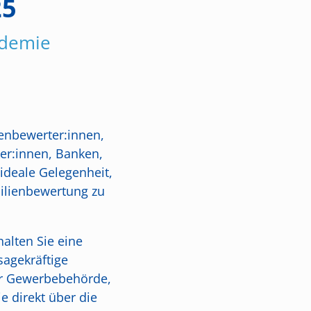
25
ademie
enbewerter:innen,
ker:innen, Banken,
ideale Gelegenheit,
bilienbewertung zu
lten Sie eine
agekräftige
der Gewerbebehörde,
e direkt über die